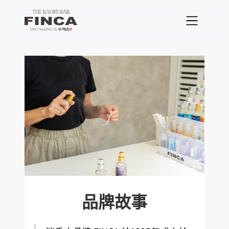
跳
至
主
要
內
容
品牌故事