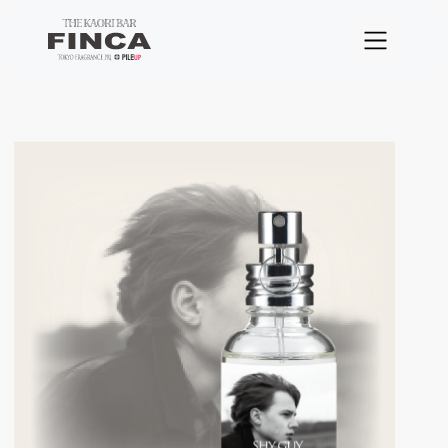
跳
至
主
要
內
容