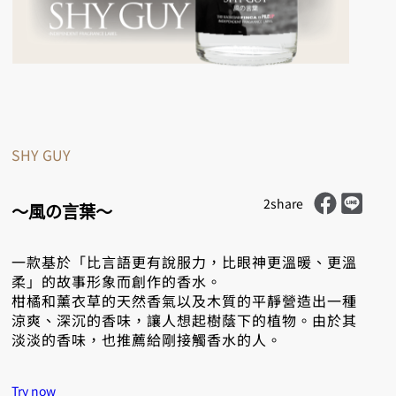
SHY GUY
Share on Faceb
Share on LINE
2share
～風の言葉～
一款基於「比言語更有說服力，比眼神更溫暖、更溫
柔」的故事形象而創作的香水。
柑橘和薰衣草的天然香氣以及木質的平靜營造出一種
涼爽、深沉的香味，讓人想起樹蔭下的植物。由於其
淡淡的香味，也推薦給剛接觸香水的人。
Try now