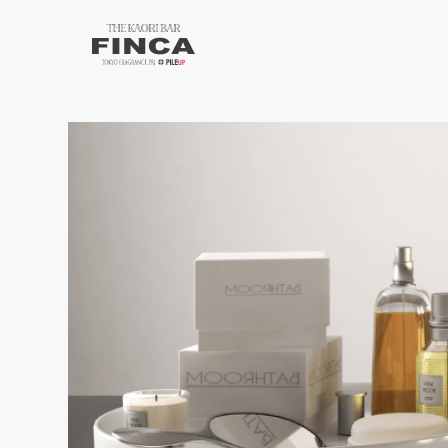
跳
至
主
要
內
容