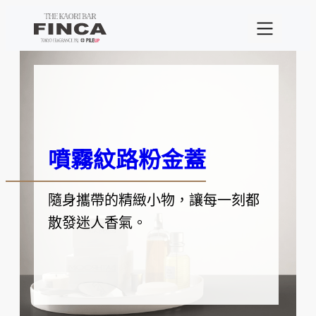
跳
至
主
要
內
容
噴霧紋路粉金蓋
隨身攜帶的精緻小物，讓每一刻都
散發迷人香氣。