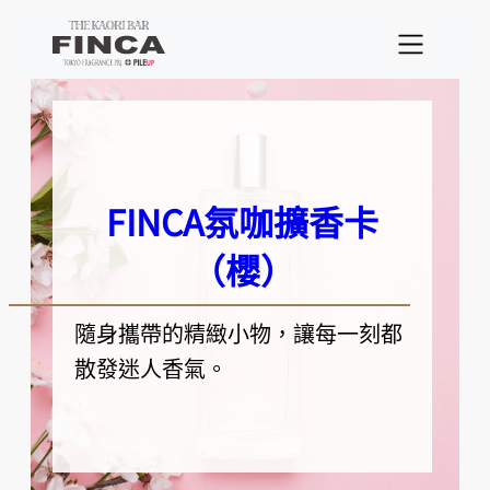
跳
至
主
要
內
容
FINCA氛咖擴香卡
（櫻）
隨身攜帶的精緻小物，讓每一刻都
散發迷人香氣。